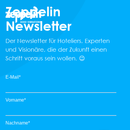
Zeppelin
Newsletter
Der Newsletter für Hoteliers, Experten
und Visionäre, die der Zukunft einen
Schritt voraus sein wollen. 😉
E-Mail
*
Vorname
*
Nachname
*