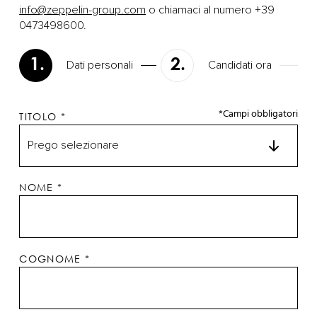
info@zeppelin-group.com
o chiamaci al numero +39
0473498600.
1.
2.
Dati personali
Candidati ora
*Campi obbligatori
TITOLO
*
NOME
*
COGNOME
*