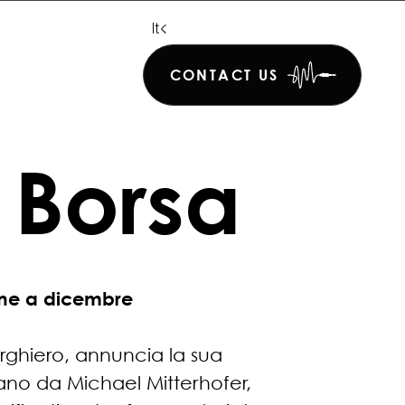
De
It
En
CONTACT US
 Borsa
one a dicembre
erghiero, annuncia la sua
ano da Michael Mitterhofer,