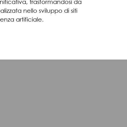
gnificativa, trasformandosi da
zzata nello sviluppo di siti
nza artificiale.