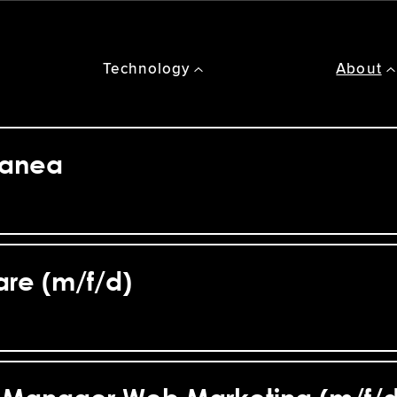
Technology
About
Amplifyr
tanea
are (m/f/d)