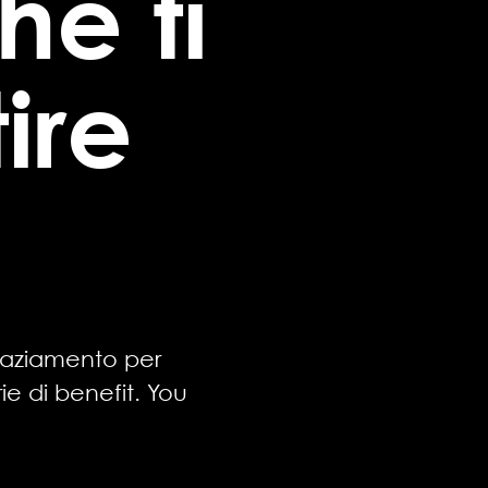
he ti
ire
raziamento per
ie di benefit. You