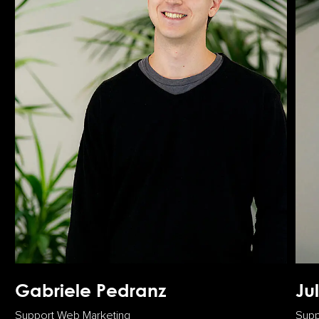
Gabriele Pedranz
Ju
Support Web Marketing
Supp