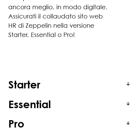
ancora meglio, in modo digitale.
Assicurati il collaudato sito web
HR di Zeppelin nella versione
Starter, Essential o Pro!
Starter
Starter Onepager con 12 moduli di
Essential
contenuti
Essential Website con 20 moduli di
Pro
contenuti, landingpage &
integrazione WhatsApp
Pro Website con 26 moduli di