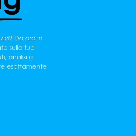
zia? Da ora in
to sulla tua
i, analisi e
mpre esattamente